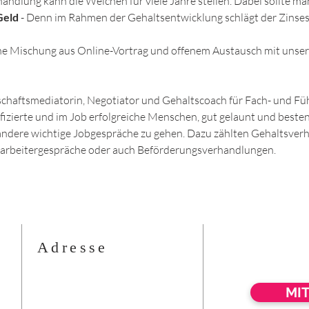
handlung kann die Weichen für viele Jahre stellen. Dabei sollte ma
Geld 
- Denn im Rahmen der Gehaltsentwicklung schlägt der Zinses
ine Mischung aus Online-Vortrag und offenem Austausch mit unser
tschaftsmediatorin, Negotiator und Gehaltscoach für Fach- und Fü
ifizierte und im Job erfolgreiche Menschen, gut gelaunt und besten
ndere wichtige Jobgespräche zu gehen. Dazu zählten Gehaltsverh
tarbeitergespräche oder auch Beförderungsverhandlungen. 
Adresse
MI