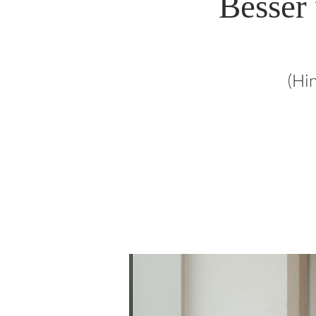
Besser
(Hi