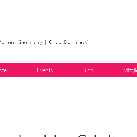
Women Germany | Club Bonn e.V.
ote
Events
Blog
Mitgl