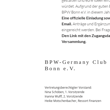
gestalten und eure Ideen ein
würdet. Aufgrund der guten 
BPW Bonn e.V. in diesem Jahr
Eine offizielle Einladung s
Email. 
Anträge und Ergänzung
eingereicht werden. Bei Fra
Den Link mit den Zugangsdat
Versammlung.
BPW-Germany Club
Bonn e.V.
Vertretungsberechtigter Vorstand:
Nina Schöben, 1. Vorsitzende
Inanna Wulff, 2. Vorsitzende
Heike Motschenbacher, Ressort Finanzen