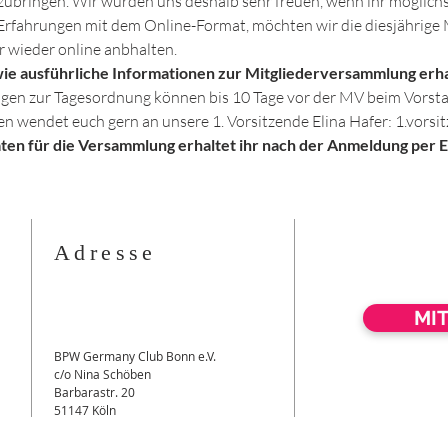
zubringen. Wir würden uns deshalb sehr freuen, wenn ihr möglichs
Erfahrungen mit dem Online-Format, möchten wir die diesjährige
 wieder online anbhalten. 
owie ausführliche Informationen zur Mitgliederversammlung erhal
en zur Tagesordnung können bis 10 Tage vor der MV beim Vorstan
gen wendet euch gern an unsere 1. Vorsitzende Elina Hafer: 1.vor
en für die Versammlung erhaltet ihr nach der Anmeldung per Em
Adresse
MI
BPW Germany Club Bonn e.V.
c/o Nina Schöben
Barbarastr. 20
51147 Köln