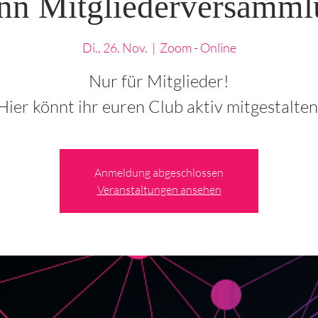
n Mitgliederversamml
Di., 26. Nov.
  |  
Zoom - Online
Nur für Mitglieder!
Anmeldung abgeschlossen
Veranstaltungen ansehen