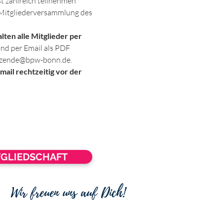
t zahlreich teilnehmen 
 Mitgliederversammlung des 
ten alle Mitglieder per 
d per Email als PDF 
sitzende@bpw-bonn.de.
ail rechtzeitig vor der 
TGLIEDSCHAFT
Wir freuen uns auf Dich!