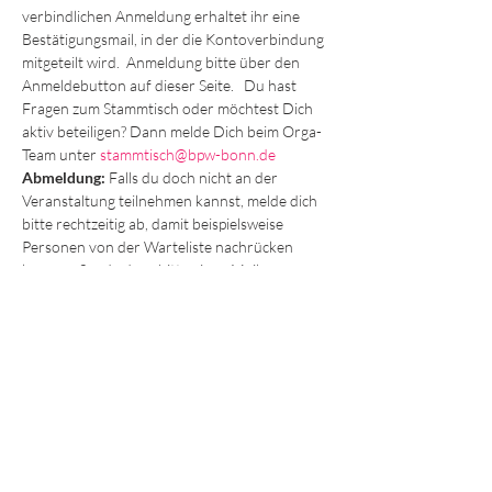
verbindlichen Anmeldung erhaltet ihr eine 
Bestätigungsmail, in der die Kontoverbindung 
mitgeteilt wird.  Anmeldung bitte über den 
Anmeldebutton auf dieser Seite.   Du hast 
Fragen zum Stammtisch oder möchtest Dich 
aktiv beteiligen? Dann melde Dich beim Orga-
Team unter 
stammtisch@bpw-bonn.de
Abmeldung:
 Falls du doch nicht an der 
Veranstaltung teilnehmen kannst, melde dich 
bitte rechtzeitig ab, damit beispielsweise 
Personen von der Warteliste nachrücken 
können. Sende dazu bitte eine eMail an 
stammtisch@bpw-bonn.de
MITGLIEDSCHAFT