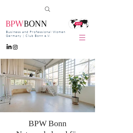
Business and Professional Women
Germany | Club Bonn e.V.
BPW Bonn