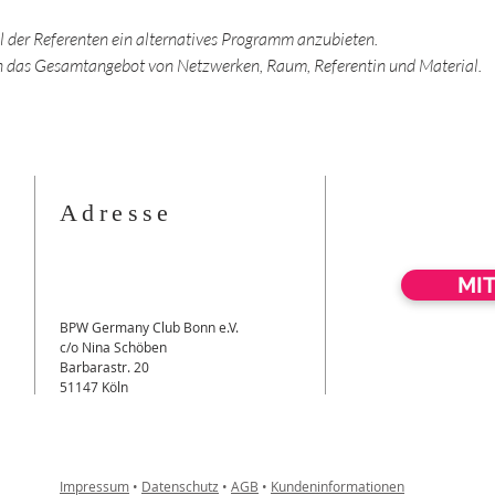
ll der Referenten ein alternatives Programm anzubieten.
en das Gesamtangebot von Netzwerken, Raum, Referentin und Material.
Adresse
MI
BPW Germany Club Bonn e.V.
c/o Nina Schöben
Barbarastr. 20
51147 Köln
Impressum
•
Datenschutz
•
AGB
•
Kundeninformationen