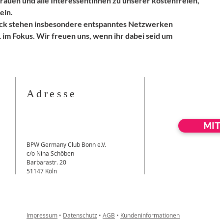
rauen und alle Interessentinnen zu unserer kostenfreien,
ein.
ck stehen insbesondere entspanntes Netzwerken
 im Fokus. Wir freuen uns, wenn ihr dabei seid um
Adresse
MI
BPW Germany Club Bonn e.V.
c/o Nina Schöben
Barbarastr. 20
51147 Köln
Impressum
•
Datenschutz
•
AGB
•
Kundeninformationen