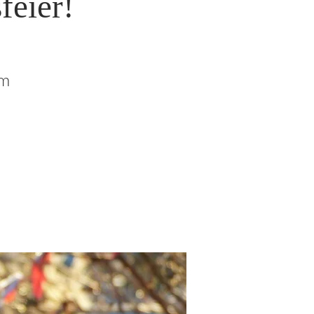
feier!
om