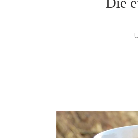
Die e
U