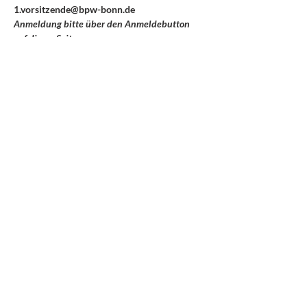
1.vorsitzende@bpw-bonn.de 
Anmeldung bitte über den Anmeldebutton 
auf dieser Seite.
MITGLIEDSCHAFT
Wir freuen uns auf Dich!
BPW-Germany Club
Bonn e.V.
Vertretungsberechtigter Vorstand:
Nina Schöben, 1. Vorsitzende
Inanna Wulff, 2. Vorsitzende
Heike Motschenbacher, Ressort Finanzen