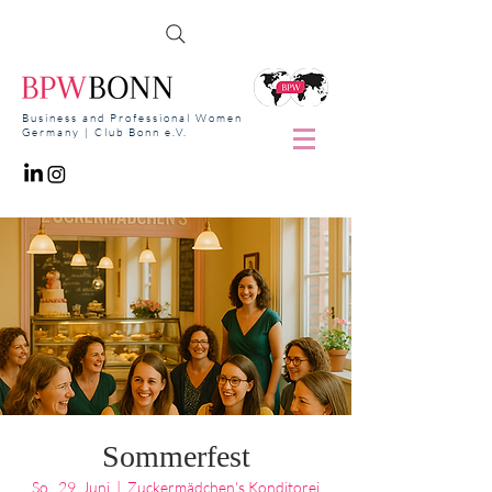
Business and Professional Women
Germany | Club Bonn e.V.
Sommerfest
So., 29. Juni
  |  
Zuckermädchen's Konditorei