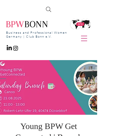
Business and Professional Women
Germany | Club Bonn e.V.
Young BPW Get