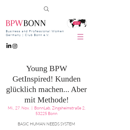
Business and Professional Women
Germany | Club Bonn e.V.
Young BPW
GetInspired! Kunden
glücklich machen... Aber
mit Methode!
Mi., 27. Nov.
  |  
BonnLab, Zingsheimstraße 2,
53225 Bonn
BASIC HUMAN NEEDS SYSTEM