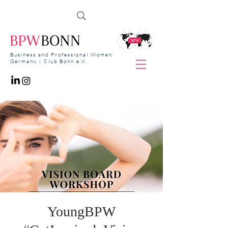
Business and Professional Women
Germany | Club Bonn e.V.
YoungBPW