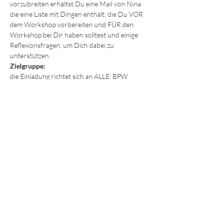
vorzubreiten erhältst Du eine Mail von Nina 
die eine Liste mit Dingen enthält, die Du VOR 
dem Workshop vorbereiten und FÜR den 
Workshop bei Dir haben solltest und einige 
Reflexionsfragen, um Dich dabei zu 
unterstützen.
Zielgruppe:
die Einladung richtet sich an ALLE: BPW 
Mitglieder, Interessentinnen und Gäste.
Mehr anzeigen
MITGLIEDSCHAFT
Wir freuen uns auf Dich!