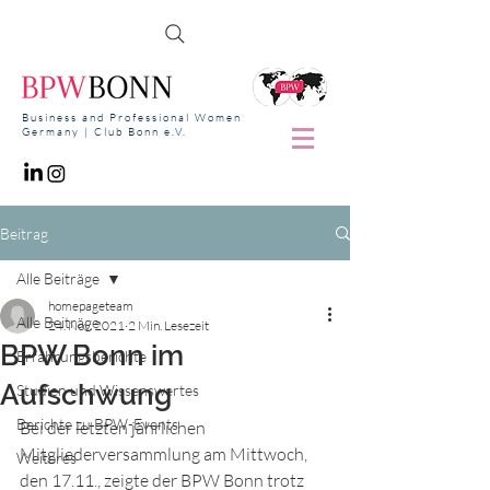
Business and Professional Women
Germany | Club Bonn e.V.
Beitrag
Alle Beiträge
homepageteam
Alle Beiträge
24. Nov. 2021
2 Min. Lesezeit
BPW Bonn im
Erfahrungsberichte
Aufschwung
Studien und Wissenswertes
Berichte zu BPW-Events
Bei der letzten jährlichen 
Mitgliederversammlung am Mittwoch, 
Weiteres
den 17.11., zeigte der BPW Bonn trotz 